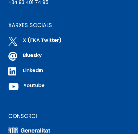
+34 93 401 74 95
XARXES SOCIALS

X (FKA Twitter)

Bluesky

LinkedIn

Youtube
CONSORCI