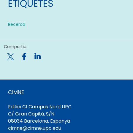
ETIQUETES
Recerca
Compartiu:

CIMNE
Edifici C1 Campus Nord UPC
C/ Gran Capità, S/N
08034 Barcelona, ​​Espanya
cimne@cimne.upc.edu