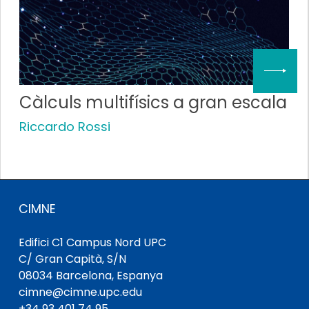
Càlculs multifísics a gran escala
Riccardo Rossi
CIMNE
Edifici C1 Campus Nord UPC
C/ Gran Capità, S/N
08034 Barcelona, ​​Espanya
cimne@cimne.upc.edu
+34 93 401 74 95