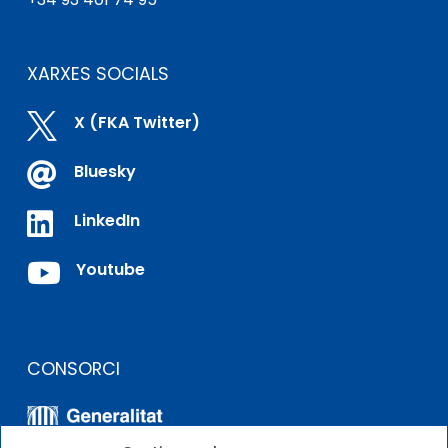
XARXES SOCIALS

X (FKA Twitter)

Bluesky

LinkedIn

Youtube
CONSORCI