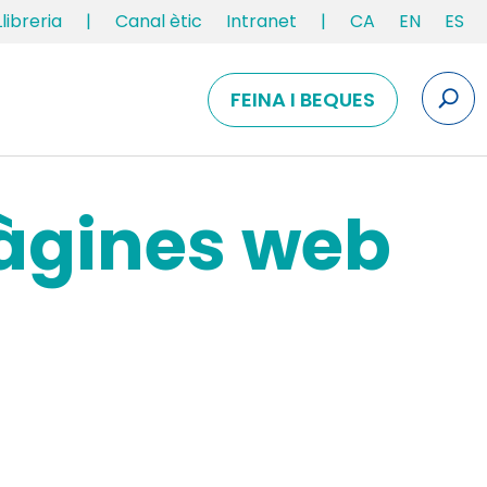
Llibreria
|
Canal ètic
Intranet
|
CA
EN
ES
FEINA I BEQUES
pàgines web