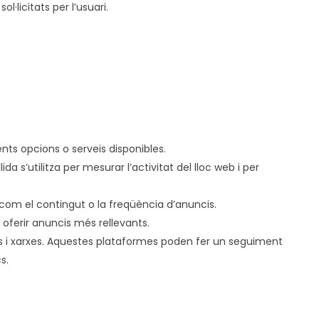
·licitats per l’usuari.
ents opcions o serveis disponibles.
a s’utilitza per mesurar l’activitat del lloc web i per
is com el contingut o la freqüència d’anuncis.
 oferir anuncis més rellevants.
cs i xarxes. Aquestes plataformes poden fer un seguiment
s.