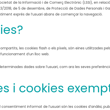
 la Societat de la Informació i de Comerç Electrònic (LSSI), en r
nica 3/2018, de 5 de desembre, de Protecció de Dades Personals i G
entiment exprés de l’usuari abans de començar la navegació.
ies?
compartits, les cookies flash o els píxels, són eines utilitzades
on funcionament d’un lloc web.
erminades dades sobre l’usuari, com ara les seves preferències d
es i cookies exemp
l consentiment informat de l’usuari són les cookies d’anàlisi, pub