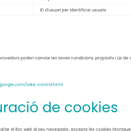
ID d’usuari per identificar usuaris
Els proveïdors poden canviar les seves condicions, propòsits i ús 
y.google.com/take-control.html
uració de cookies
al·lar el lloc web al seu navegador, excepte les cookies tècniques