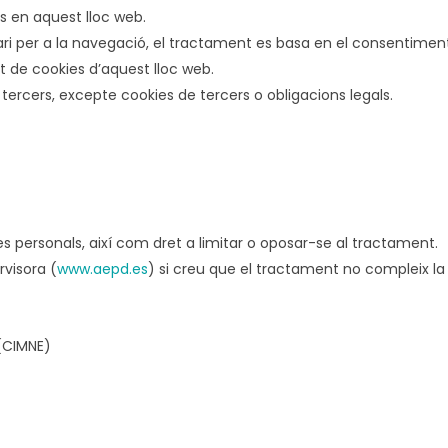
es en aquest lloc web.
i per a la navegació, el tractament es basa en el consentiment d
at de cookies d’aquest lloc web.
ercers, excepte cookies de tercers o obligacions legals.
des personals, així com dret a limitar o oposar-se al tractament.
rvisora (
www.aepd.es
) si creu que el tractament no compleix la l
(CIMNE)