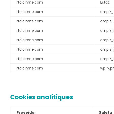
rtd.cimne.com
Estat
rtd.cimne.com
cmplz_
rtd.cimne.com
cmplz_
rtd.cimne.com
cmplz_
rtd.cimne.com
cmplz_p
rtd.cimne.com
cmplz_
rtd.cimne.com
cmplz_s
rtd.cimne.com
wp-wpm
Cookies analítiques
Proveïdor
Galeta