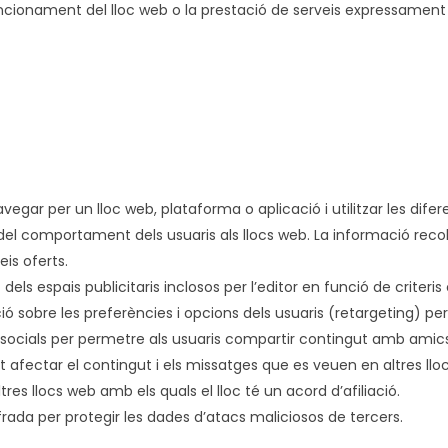
cionament del lloc web o la prestació de serveis expressament sol
avegar per un lloc web, plataforma o aplicació i utilitzar les difer
del comportament dels usuaris als llocs web. La informació recollid
eis oferts.
dels espais publicitaris inclosos per l’editor en funció de criter
ió sobre les preferències i opcions dels usuaris (retargeting) per
es socials per permetre als usuaris compartir contingut amb ami
ot afectar el contingut i els missatges que es veuen en altres lloc
tres llocs web amb els quals el lloc té un acord d’afiliació.
da per protegir les dades d’atacs maliciosos de tercers.