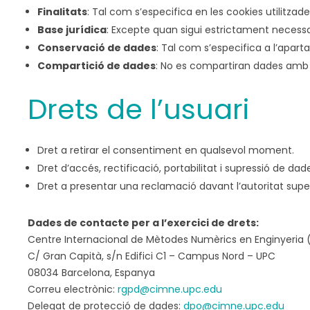
Finalitats
: Tal com s’especifica en les cookies utilitzad
Base jurídica
: Excepte quan sigui estrictament necessar
Conservació de dades
: Tal com s’especifica a l’apart
Compartició de dades
: No es compartiran dades amb t
Drets de l’usuari
Dret a retirar el consentiment en qualsevol moment.
Dret d’accés, rectificació, portabilitat i supressió de da
Dret a presentar una reclamació davant l’autoritat supe
Dades de contacte per a l’exercici de drets:
Centre Internacional de Mètodes Numèrics en Enginyeria 
C/ Gran Capità, s/n Edifici C1 – Campus Nord – UPC
08034 Barcelona, Espanya
Correu electrònic:
rgpd@cimne.upc.edu
Delegat de protecció de dades:
dpo@cimne.upc.edu