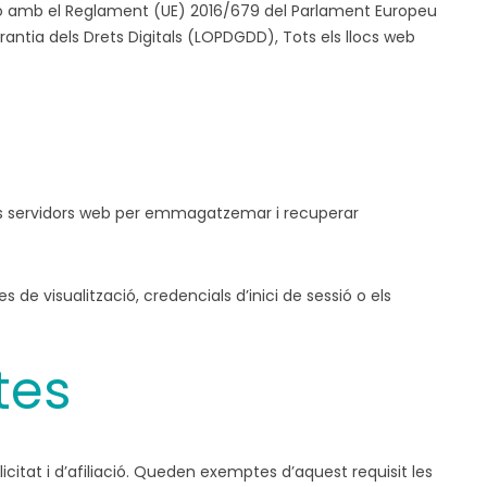
elació amb el Reglament (UE) 2016/679 del Parlament Europeu
arantia dels Drets Digitals (LOPDGDD), Tots els llocs web
 pels servidors web per emmagatzemar i recuperar
e visualització, credencials d’inici de sessió o els
tes
licitat i d’afiliació. Queden exemptes d’aquest requisit les