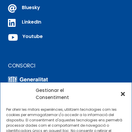

Bluesky

LinkedIn

Youtube
CONSORCI
Gestionar el
Consentiment
Per oferir les millors experiències, utilitzem tecnologies com les
cookies per emmagatzemar i/o accedir a la informació del
dispositiu. El consentiment d'aquestes tecnologies ens permetrà
ALTRES ENLLAÇOS
processar dades com el comportament de navegació o
identificadors únics en aquest lloc. No consentir o retirar el