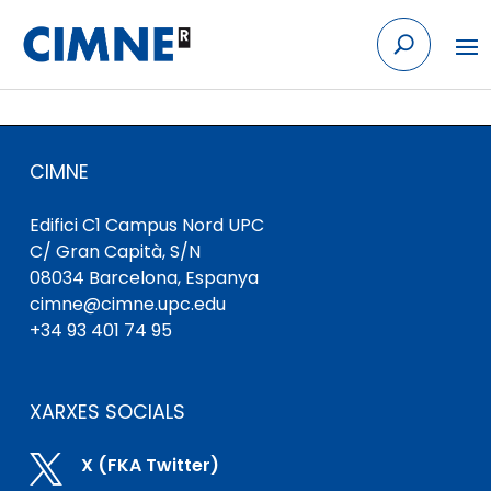
Skip to content
CIMNE
Edifici C1 Campus Nord UPC
C/ Gran Capità, S/N
08034 Barcelona, ​​Espanya
cimne@cimne.upc.edu
+34 93 401 74 95
XARXES SOCIALS

X (FKA Twitter)