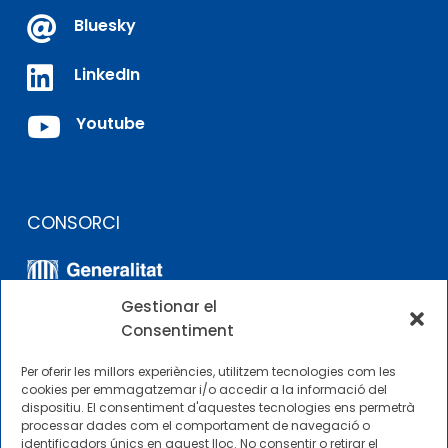

Bluesky

LinkedIn

Youtube
CONSORCI
Gestionar el
Consentiment
Per oferir les millors experiències, utilitzem tecnologies com les
cookies per emmagatzemar i/o accedir a la informació del
dispositiu. El consentiment d'aquestes tecnologies ens permetrà
ALTRES ENLLAÇOS
processar dades com el comportament de navegació o
identificadors únics en aquest lloc. No consentir o retirar el