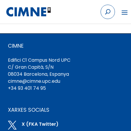
Skip to content
CIMNE
Edifici C1 Campus Nord UPC
C/ Gran Capità, S/N
08034 Barcelona, ​​Espanya
cimne@cimne.upc.edu
+34 93 401 74 95
XARXES SOCIALS

X (FKA Twitter)