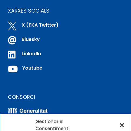
XARXES SOCIALS

X (FKA Twitter)

Bluesky

LinkedIn

Youtube
CONSORCI
Gestionar el
Consentiment