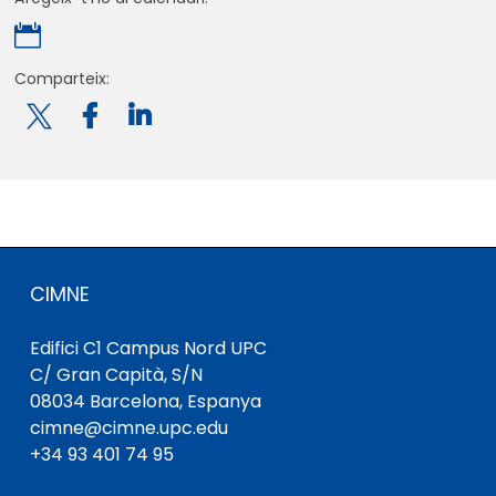

Comparteix:

CIMNE
Edifici C1 Campus Nord UPC
C/ Gran Capità, S/N
08034 Barcelona, ​​Espanya
cimne@cimne.upc.edu
+34 93 401 74 95