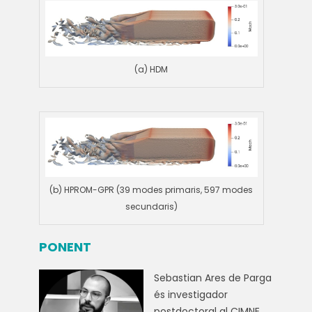
(a) HDM
(b) HPROM-GPR (39 modes primaris, 597 modes
secundaris)
PONENT
Sebastian Ares de Parga
és investigador
postdoctoral al CIMNE,