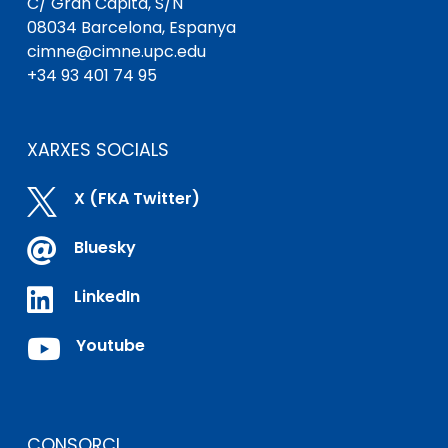
C/ Gran Capità, S/N
08034 Barcelona, ​​Espanya
cimne@cimne.upc.edu
+34 93 401 74 95
XARXES SOCIALS

X (FKA Twitter)

Bluesky

LinkedIn

Youtube
CONSORCI