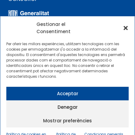
Gestionar el
Consentiment
Per oferir les millors experiències, utilitzem tecnologies com les
cookies per emmagatzemar i/o accedir a la informació del
dispositiu. El consentiment d'aquestes tecnologies ens permetrà
ALTRES ENLLAÇOS
processar dades com el comportament de navegació o
identificadors únics en aquest lloc. No consentir o retirar el
consentiment pot afectar negativament determinades
Perfil del contractista
característiques i funcions.
Perfil de Contractant CIMNE Tecnologia
Acceptar
Denegar
Mostrar preferències
2025 © Centre Internacional de Mètodes Numèrics a
l’Enginyeria |
Condicions generals d’ús i accés
|
Política de cookies en
Política de
Condicions generals
Política de privadesa
|
Política de cookies
|