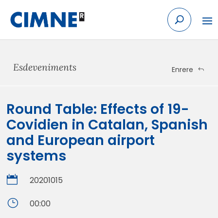
Skip
to
content
Esdeveniments
Enrere
Round Table: Effects of 19-
Covidien in Catalan, Spanish
and European airport
systems

20201015
}
00:00