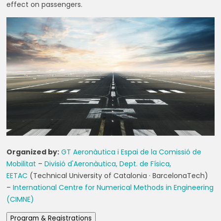
effect on passengers.
Organized by:
GT Aeronàutica i Espai de la Comissió de
Mobilitat
–
Divisió d'Aeronàutica, Dept. de Física,
EETAC
(Technical University of Catalonia · BarcelonaTech)
–
International Centre for Numerical Methods in Engineering
(CIMNE)
Program & Registrations