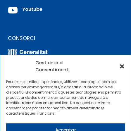

Youtube
CONSORCI
Gestionar el
Consentiment
Per oferir les millors experiències, utilitzem tecnologies com les
cookies per emmagatzemar i/o accedir a la informació del
dispositiu. El consentiment d'aquestes tecnologies ens permetrà
ALTRES ENLLAÇOS
processar dades com el comportament de navegació o
identificadors únics en aquest lloc. No consentir o retirar el
consentiment pot afectar negativament determinades
Perfil del contractista
característiques i funcions.
Perfil de Contractant CIMNE Tecnologia
Acceptar