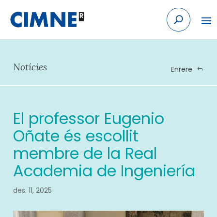
Skip
to
content
Notícies
Enrere
El professor Eugenio
Oñate és escollit
membre de la Real
Academia de Ingeniería
des. 11, 2025