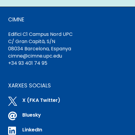
CIMNE
Edifici C1 Campus Nord UPC
C/ Gran Capità, S/N
08034 Barcelona, ​​Espanya
cimne@cimne.upc.edu
+34 93 401 74 95
XARXES SOCIALS

X (FKA Twitter)

Bluesky

LinkedIn