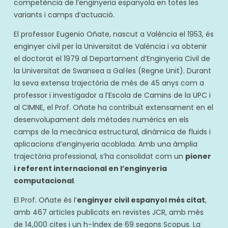
competència de l’enginyeria espanyola en totes les
variants i camps d’actuació.
El professor Eugenio Oñate, nascut a València el 1953, és
enginyer civil per la Universitat de València i va obtenir
el doctorat el 1979 al Departament d’Enginyeria Civil de
la Universitat de Swansea a Gal·les (Regne Unit). Durant
la seva extensa trajectòria de més de 45 anys com a
professor i investigador a l’Escola de Camins de la UPC i
al CIMNE, el Prof. Oñate ha contribuït extensament en el
desenvolupament dels mètodes numèrics en els
camps de la mecànica estructural, dinàmica de fluids i
aplicacions d’enginyeria acoblada. Amb una àmplia
trajectòria professional, s’ha consolidat com un
pioner
i referent internacional en l’enginyeria
computacional
.
El Prof. Oñate és l’
enginyer civil espanyol més citat
,
amb 467 articles publicats en revistes JCR, amb més
de 14,000 cites i un h-índex de 69 segons Scopus. La