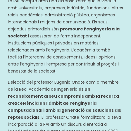
La RAI compta amb una extensa xarxa que la vincula
amb universitats, empreses, indústria, fundacions, altres
reials acadèmies, administració pública, organismes
internacionals i mitjans de comunicació. Els seus
objectius primordials són
promoure l’enginyeria a la
societat
i assessorar, de forma independent,
institucions públiques i privades en matèries
relacionades amb l’enginyeria. L’acadèmia també
facilita l’intercanvi de coneixements, idees i opinions
entre l’enginyeria i l’empresa per contribuir al progrés i
benestar de la societat.
L’elecció del professor Eugenio Oñate com a membre
de la Real Academia de Ingeniería és
un
reconeixement al seu compromís amb la recerca
d’excel·lència en l’àmbit de l’enginyeria
computacional i amb la generació de solucions als
reptes socials
. El professor Oñate formalitzarà la seva
incorporació a la RAI amb un discurs d’entrada a