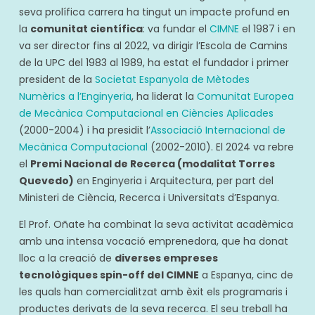
seva prolífica carrera ha tingut un impacte profund en
la
comunitat científica
: va fundar el
CIMNE
el 1987 i en
va ser director fins al 2022, va dirigir l’Escola de Camins
de la UPC del 1983 al 1989, ha estat el fundador i primer
president de la
Societat Espanyola de Mètodes
Numèrics a l’Enginyeria
, ha liderat la
Comunitat Europea
de Mecànica Computacional en Ciències Aplicades
(2000-2004) i ha presidit l’
Associació Internacional de
Mecànica Computacional
(2002-2010). El 2024 va rebre
el
Premi Nacional de Recerca (modalitat Torres
Quevedo)
en Enginyeria i Arquitectura, per part del
Ministeri de Ciència, Recerca i Universitats d’Espanya.
El Prof. Oñate ha combinat la seva activitat acadèmica
amb una intensa vocació emprenedora, que ha donat
lloc a la creació de
diverses empreses
tecnològiques spin-off del CIMNE
a Espanya, cinc de
les quals han comercialitzat amb èxit els programaris i
productes derivats de la seva recerca. El seu treball ha