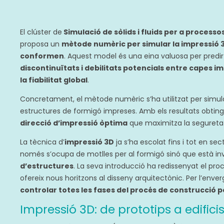
El clúster de
Simulació de sòlids i fluids per a processo
proposa un
mètode numèric per simular la impressió 3
conformen
. Aquest model és una eina valuosa per predi
discontinuïtats i debilitats potencials entre capes im
la fiabilitat global
.
Concretament, el mètode numèric s’ha utilitzat per sim
estructures de formigó impreses. Amb els resultats obtin
direcció d’impressió òptima
que maximitza la seguretat 
La tècnica d’
impressió 3D
ja s’ha escolat fins i tot en se
només s’ocupa de motlles per al formigó sinó que està in
d’estructures
. La seva introducció ha redissenyat el proce
ofereix nous horitzons al disseny arquitectònic. Per l’enve
controlar totes les fases del procés de construcció 
Impressió 3D: de prototips a edifici