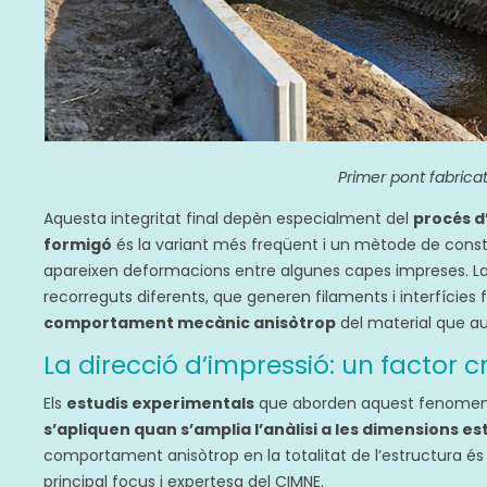
Primer pont fabrica
Aquesta integritat final depèn especialment del
procés d
formigó
és la variant més freqüent i un mètode de const
apareixen deformacions entre algunes capes impreses. La
recorreguts diferents, que generen filaments i interfícies 
comportament mecànic anisòtrop
del material que au
La direcció d’impressió: un factor c
Els
estudis experimentals
que aborden aquest fenomen es
s’apliquen quan s’amplia l’anàlisi a les dimensions e
comportament anisòtrop en la totalitat de l’estructura és
principal focus i expertesa del CIMNE.