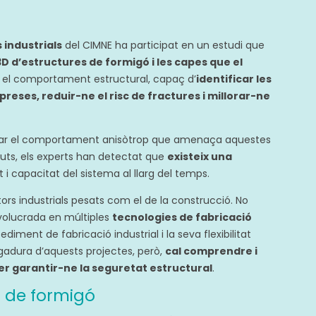
s industrials
del CIMNE ha participat en un estudi que
D d’estructures de formigó i les capes que el
r el comportament estructural, capaç d’
identificar les
preses, reduir-ne el risc de fractures i millorar-ne
ular el comportament anisòtrop que amenaça aquestes
guts, els experts han detectat que
existeix una
i capacitat del sistema al llarg del temps.
ctors industrials pesats com el de la construcció. No
volucrada en múltiples
tecnologies de fabricació
diment de fabricació industrial i la seva flexibilitat
rgadura d’aquests projectes, però,
cal comprendre i
per garantir-ne la seguretat estructural
.
s de formigó