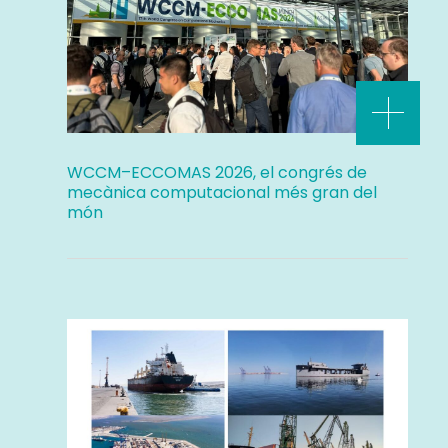
WCCM–ECCOMAS 2026, el congrés de
mecànica computacional més gran del
món