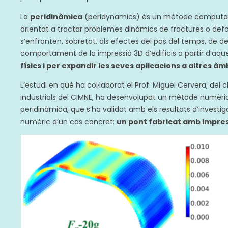
La
peridinàmica
(peridynamics) és un mètode computacio
orientat a tractar problemes dinàmics de fractures o def
s’enfronten, sobretot, als efectes del pas del temps, de d
comportament de la impressió 3D d’edificis a partir d’aq
físics i per expandir les seves aplicacions a altres àm
L’estudi en què ha col·laborat el Prof. Miguel Cervera, del c
industrials del CIMNE, ha desenvolupat un mètode numèric p
peridinàmica, que s’ha validat amb els resultats d’investiga
numèric d’un cas concret:
un pont fabricat amb impres