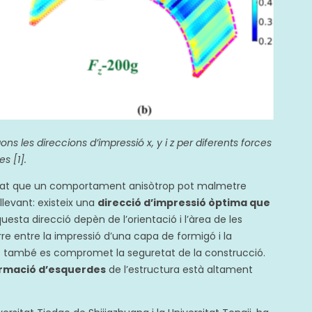
ns les direccions d’impressió x, y i z per diferents forces
s [1].
mat que un comportament anisòtrop pot malmetre
llevant: existeix una
direcció d’impressió òptima que
questa direcció depèn de l’orientació i l’àrea de les
re entre la impressió d’una capa de formigó i la
mps també es compromet la seguretat de la construcció.
ormació d’esquerdes
de l’estructura està altament