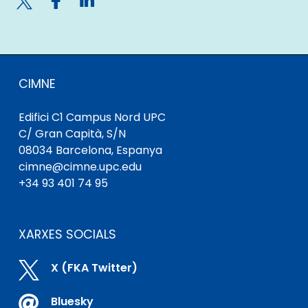

CIMNE
Edifici C1 Campus Nord UPC
C/ Gran Capità, S/N
08034 Barcelona, ​​Espanya
cimne@cimne.upc.edu
+34 93 401 74 95
XARXES SOCIALS

X (FKA Twitter)

Bluesky