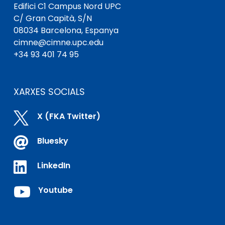
Edifici C1 Campus Nord UPC
C/ Gran Capità, S/N
08034 Barcelona, ​​Espanya
cimne@cimne.upc.edu
+34 93 401 74 95
XARXES SOCIALS

X (FKA Twitter)

Bluesky

LinkedIn

Youtube