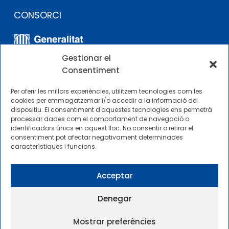
CONSORCI
Gestionar el
Consentiment
Per oferir les millors experiències, utilitzem tecnologies com les
cookies per emmagatzemar i/o accedir a la informació del
dispositiu. El consentiment d'aquestes tecnologies ens permetrà
ALTRES ENLLAÇOS
processar dades com el comportament de navegació o
identificadors únics en aquest lloc. No consentir o retirar el
consentiment pot afectar negativament determinades
Perfil del contractista
característiques i funcions.
Perfil de Contractant CIMNE Tecnologia
Acceptar
Denegar
Mostrar preferències
2025 © Centre Internacional de Mètodes Numèrics a