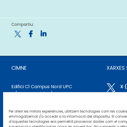
Compartiu:

CIMNE
XARXES 
Edifici C1 Campus Nord UPC

X 
C/ Gran Capità, S/N
08034 Barcelona, ​​Espanya

Bl
cimne@cimne.upc.edu
Per oferir les millors experiències, utilitzem tecnologies com les cooki
+34 93 401 74 95

Li
emmagatzemar i/o accedir a la informació del dispositiu. El conse
d'aquestes tecnologies ens permetrà processar dades com el co
navegació o identificadors únics en aquest lloc. No consentir o retira