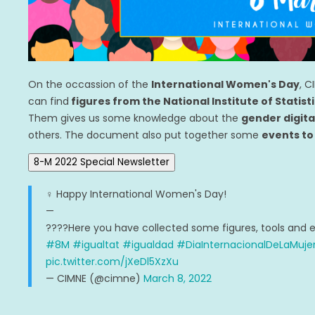
On the occassion of the
International Women's Day
, 
can find
figures from the National Institute of Statist
Them gives us some knowledge about the
gender digita
others. The document also put together some
events to
8-M 2022 Special Newsletter
♀️ Happy International Women's Day!
—
????Here you have collected some figures, tools and e
#8M
#igualtat
#igualdad
#DiaInternacionalDeLaMuje
pic.twitter.com/jXeDl5XzXu
— CIMNE (@cimne)
March 8, 2022