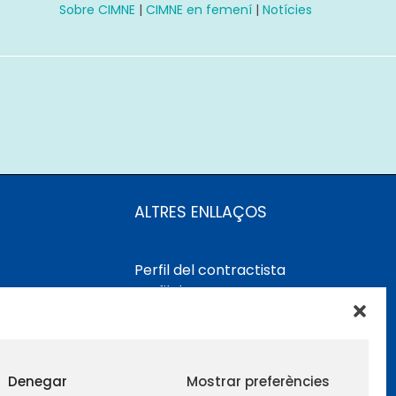
Sobre CIMNE
|
CIMNE en femení
|
Notícies
ALTRES ENLLAÇOS
Perfil del contractista
Perfil de Contractant CIMNE
Tecnologia
Denegar
Mostrar preferències