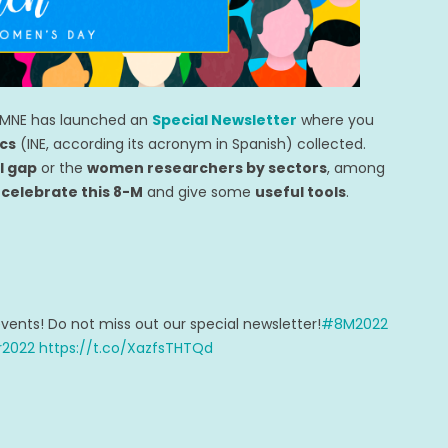
CIMNE has launched an
Special Newsletter
where you
ics
(INE, according its acronym in Spanish) collected.
l gap
or the
women researchers by sectors
, among
 celebrate this 8-M
and give some
useful tools
.
vents! Do not miss out our special newsletter!
#8M2022
r2022
https://t.co/XazfsTHTQd