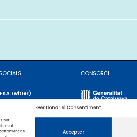
SOCIALS
CONSORCI
(FKA Twitter)
Gestionar el Consentiment
uesky
es per
nkedIn
ntiment
mportament de
Acceptar
r el