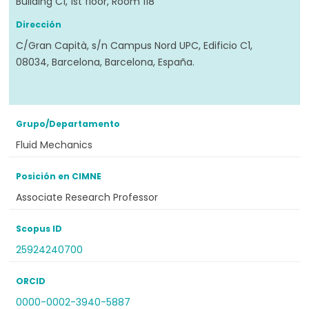
Building C1, 1st floor, Room 118
Dirección
C/Gran Capità, s/n Campus Nord UPC, Edificio C1,
08034, Barcelona, Barcelona, España.
Grupo/Departamento
Fluid Mechanics
Posición en CIMNE
Associate Research Professor
Scopus ID
25924240700
ORCID
0000-0002-3940-5887