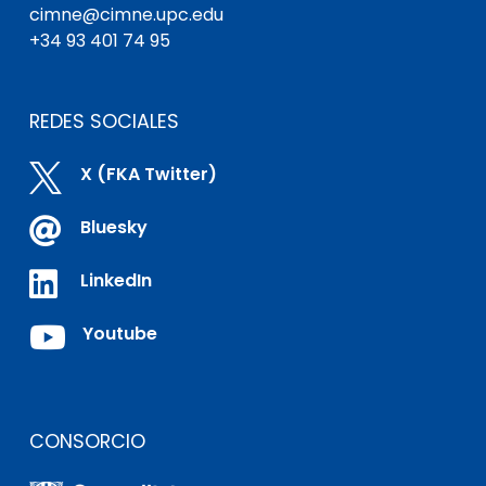
cimne@cimne.upc.edu
+34 93 401 74 95
REDES SOCIALES

X (FKA Twitter)

Bluesky

LinkedIn

Youtube
CONSORCIO