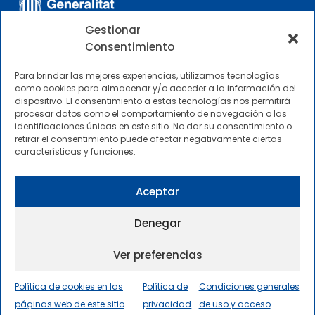
Gestionar
Consentimiento
Para brindar las mejores experiencias, utilizamos tecnologías
como cookies para almacenar y/o acceder a la información del
dispositivo. El consentimiento a estas tecnologías nos permitirá
OTROS ENLACES
procesar datos como el comportamiento de navegación o las
identificaciones únicas en este sitio. No dar su consentimiento o
retirar el consentimiento puede afectar negativamente ciertas
Perfil del contratante
características y funciones.
CIMNE Tecnología Perfil del contratante
Aceptar
Denegar
Ver preferencias
2025 © Centre Internacional de Mètodes Numèrics a
l’Enginyeria |
Condiciones Generales de Uso y Acceso
|
Política de cookies en las
Política de
Condiciones generales
Política de privacidad
|
Política de cookies
|
páginas web de este sitio
Accesibilidad
|
Sitemap
privacidad
de uso y acceso