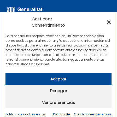
Gestionar
Consentimiento
Para brindar las mejores experiencias, utilizamos tecnologías
como cookies para almacenar y/o acceder a la información del
dispositivo. El consentimiento a estas tecnologías nos permitirá
OTROS ENLACES
procesar datos como el comportamiento de navegación o las
identificaciones únicas en este sitio. No dar su consentimiento o
retirar el consentimiento puede afectar negativamente ciertas
Perfil del contratante
características y funciones.
CIMNE Tecnología Perfil del contratante
Aceptar
Denegar
Ver preferencias
2025 © Centre Internacional de Mètodes Numèrics a
l’Enginyeria |
Condiciones Generales de Uso y Acceso
|
Política de cookies en las
Política de
Condiciones generales
Política de privacidad
|
Política de cookies
|