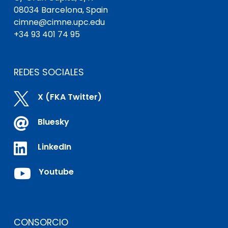
08034 Barcelona, Spain
cimne@cimne.upc.edu
+34 93 401 74 95
REDES SOCIALES

X (FKA Twitter)

Bluesky

LinkedIn

Youtube
CONSORCIO