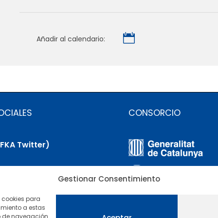

Añadir al calendario:
OCIALES
CONSORCIO
(FKA Twitter)
uesky
Gestionar Consentimiento
nkedIn
o cookies para
imiento a estas
utube
o de navegación
Aceptar