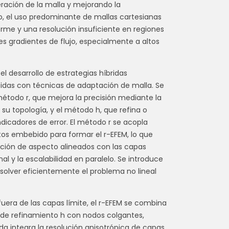
eración de la malla y mejorando la
o, el uso predominante de mallas cartesianas
rme y una resolución insuficiente en regiones
tes gradientes de flujo, especialmente a altos
l desarrollo de estrategias híbridas
das con técnicas de adaptación de malla. Se
todo r, que mejora la precisión mediante la
su topología, y el método h, que refina o
dicadores de error. El método r se acopla
tos embebido para formar el r-EFEM, lo que
ación de aspecto alineados con las capas
l y la escalabilidad en paralelo. Se introduce
esolver eficientemente el problema no lineal
 fuera de las capas límite, el r-EFEM se combina
 de refinamiento h con nodos colgantes,
ida integra la resolución anisotrópica de capas