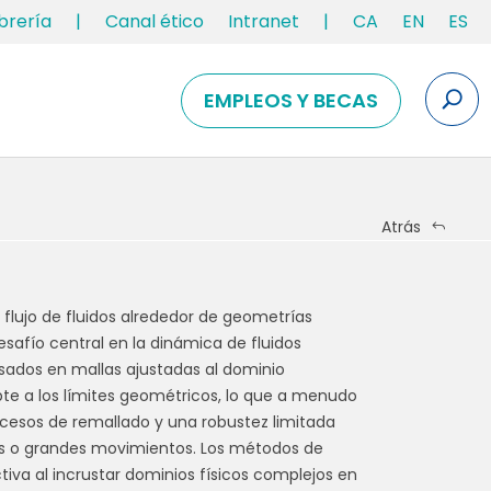
ibrería
|
Canal ético
Intranet
|
CA
EN
ES
EMPLEOS Y BECAS
Atrás
 flujo de fluidos alrededor de geometrías
afío central en la dinámica de fluidos
sados en mallas ajustadas al dominio
te a los límites geométricos, lo que a menudo
ocesos de remallado y una robustez limitada
as o grandes movimientos. Los métodos de
iva al incrustar dominios físicos complejos en