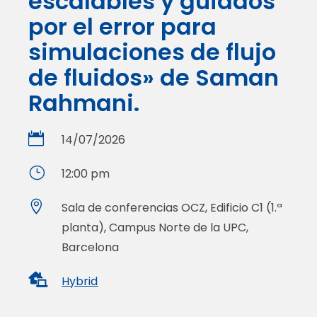
escalables y guiados
por el error para
simulaciones de flujo
de fluidos» de Saman
Rahmani.

14/07/2026
}
12:00 pm

Sala de conferencias OCZ, Edificio C1 (1.ª
planta), Campus Norte de la UPC,
Barcelona

Hybrid