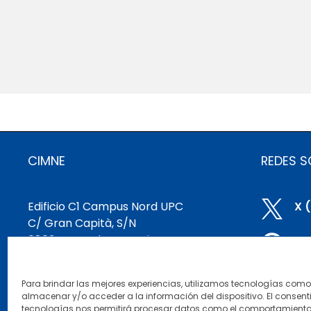
CIMNE
REDES S
Edificio C1 Campus Nord UPC

X 
C/ Gran Capità, S/N
08034 Barcelona, Spain

Bl
cimne@cimne.upc.edu
+34 93 401 74 95

Li
Para brindar las mejores experiencias, utilizamos tecnologías com
almacenar y/o acceder a la información del dispositivo. El consent
Yo
tecnologías nos permitirá procesar datos como el comportamient