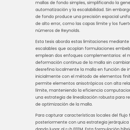
mallas de fondo simples, simplificando la gen
automatización y la escalabilidad. Sin embarg
de fondo produce una precisión espacial unifo
de alto error, como las capas límite y los fuer
números de Reynolds.
Esta tesis aborda estas limitaciones mediante e
escalables que acoplan formulaciones embebi
emplean dos enfoques complementarios: el mé
deformación continua de la malla sin cambiar 
desrefina localmente la malla en función de in
inicialmente con el método de elementos fini
permite elementos anisotrópicos con alta rel
límite, manteniendo la eficiencia computaciona
una estrategia de linealización robusta para r
de optimización de la malla.
Para capturar características locales del flujo
posteriormente con una estrategia jerárquica
dando lugar al r–h EFEM. Esta formulación híbr