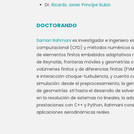
Dr.
Ricardo Javier Principe Rubio
DOCTORANDO
Saman Rahmani
es investigador e ingeniero e
computacional (CFD) y métodos numéricos av
de elementos finitos embebidos adaptativos r
de Reynolds, fronteras móviles y geometrías 
volúmenes finitos y de diferencias finitas (FV
e interacción choque-turbulencia, y cuenta co
simulación: desde el preprocesamiento, la ge
de geometrías .stl hasta el desarrollo de sol
en la resolución de sistemas no lineales, la a
prestaciones con C++ y Python, Rahmani con
aplicaciones aerodinámicas reales.