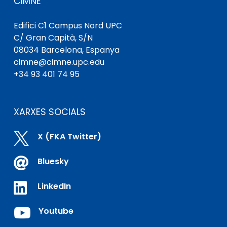
CIMNE
Edifici C1 Campus Nord UPC
C/ Gran Capità, S/N
08034 Barcelona, ​​Espanya
cimne@cimne.upc.edu
+34 93 401 74 95
XARXES SOCIALS

X (FKA Twitter)

Bluesky

LinkedIn

Youtube