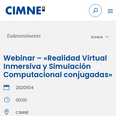
Skip
to
content
Esdeveniments
Enrere
Webinar – «Realidad Virtual
Inmersiva y Simulación
Computacional conjugadas»

20201104
}
00:00

CIMNE