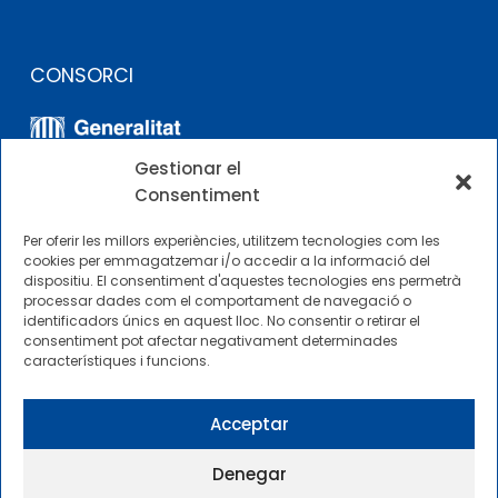
CONSORCI
Gestionar el
Consentiment
Per oferir les millors experiències, utilitzem tecnologies com les
cookies per emmagatzemar i/o accedir a la informació del
dispositiu. El consentiment d'aquestes tecnologies ens permetrà
ALTRES ENLLAÇOS
processar dades com el comportament de navegació o
identificadors únics en aquest lloc. No consentir o retirar el
consentiment pot afectar negativament determinades
Perfil del contractista
característiques i funcions.
Perfil de Contractant CIMNE Tecnologia
Acceptar
Denegar