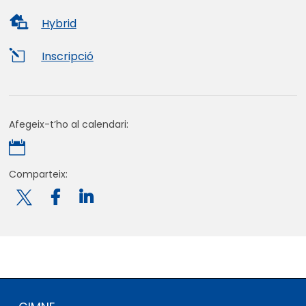

Hybrid
l
Inscripció
Afegeix-t’ho al calendari:

Comparteix:
