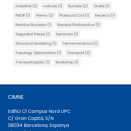
mobilitat
(2)
noticies
(1)
Nuclear
(2)
Onate
(1)
PMOR
(1)
Premis
(2)
Protecció Civil
(1)
Recerca
(1)
Residus Nuclears
(1)
Residus Radioactius
(1)
Seguretat Preses
(1)
Seminars
(1)
Structural Modelling
(1)
Termomecànica
(1)
Topology Optimization
(1)
Transport
(3)
Transport públic
(1)
Workshop
(1)
CIMNE
Edifici C1 Campus Nord UPC
C/ Gran Capità, S/N
08034 Barcelona, ​​Espanya