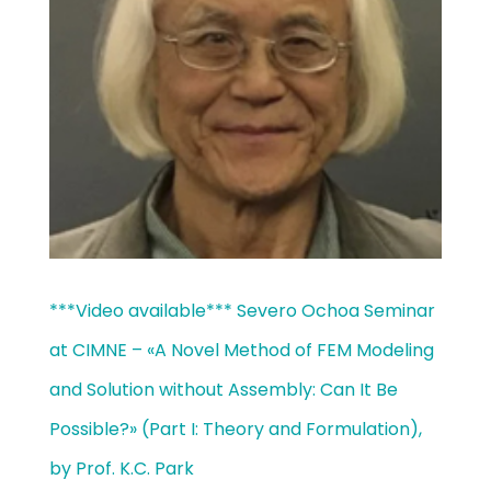
***Video available*** Severo Ochoa Seminar
at CIMNE – «A Novel Method of FEM Modeling
and Solution without Assembly: Can It Be
Possible?» (Part I: Theory and Formulation),
by Prof. K.C. Park