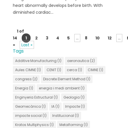
heart abnormally develops before birth. With
diminished cardiac...
1 of
14
1
2
3
4
5
...
8
10
12
...
»
Last »
Tags
Additive Manufacturing
(1)
aeronautica
(2)
Aules CIMNE
(1)
CENIT
(1)
cerca
(1)
CIMNE
(1)
congress
(2)
Discrete Element Method
(1)
Energia
(1)
energia i medi ambient
(1)
Enginyeria Estructural
(1)
Geologia
(1)
Geomecànica
(1)
IA
(1)
Impacte
(1)
impacte social
(1)
Institucional
(1)
Kratos Multiphysics
(1)
Metalforming
(1)