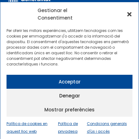
Gestionar el
Consentiment
Per oferir les millors experiències, utilitzem tecnologies com les
cookies per emmagatzemar i/o accedir a la informació del
dispositiu. El consentiment d'aquestes tecnologies ens permetrà
ALTRES ENLLAÇOS
processar dades com el comportament de navegació o
identificadors únics en aquest lloc. No consentir o retirar el
consentiment pot afectar negativament determinades
Perfil del contractista
característiques i funcions.
Perfil de Contractant CIMNE Tecnologia
Acceptar
Denegar
Mostrar preferències
2025 © Centre Internacional de Mètodes Numèrics a
l’Enginyeria |
Condicions generals d’ús i accés
|
Política de cookies en
Política de
Condicions generals
Política de privadesa
|
Política de cookies
|
Accessibilitat
|
Sitemap
aquest lloc web
privadesa
d'ús i accés