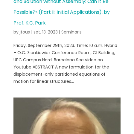
and Solution without Assembly: Can It Be
Possible?» (Part II: Initial Applications), by
Prof. K.C. Park
by
jtous
|
set. 13, 2023
|
Seminaris
Friday, September 29th, 2023. Time: 10 a.m. Hybrid
– O.C. Zienkiewicz Conference Room, C1 Building,
UPC Campus Nord, Barcelona See video on
Youtube ABSTRACT A new formulation for the
displacement-only partitioned equations of
motion for linear structures...