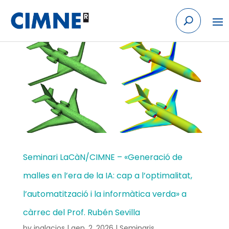
Skip to content
Seminari LaCàN/CIMNE – «Generació de
malles en l’era de la IA: cap a l’optimalitat,
l’automatització i la informàtica verda» a
càrrec del Prof. Rubén Sevilla
by
jpalacios
|
gen. 2, 2026
|
Seminaris