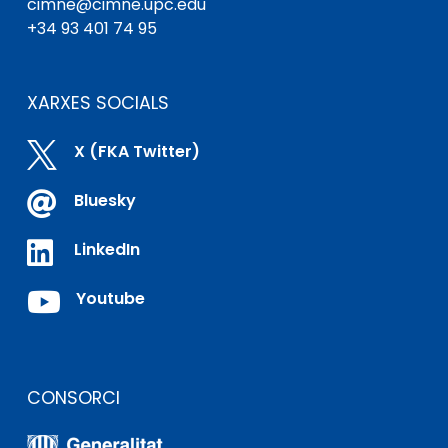
cimne@cimne.upc.edu
+34 93 401 74 95
XARXES SOCIALS

X (FKA Twitter)

Bluesky

LinkedIn

Youtube
CONSORCI