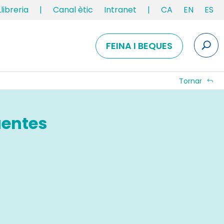
Llibreria
|
Canal ètic
Intranet
|
CA
EN
ES
FEINA I BEQUES
Tornar
uentes