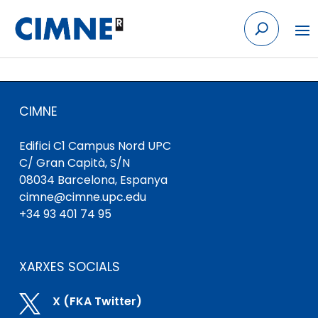
Skip to content
CIMNE
Edifici C1 Campus Nord UPC
C/ Gran Capità, S/N
08034 Barcelona, ​​Espanya
cimne@cimne.upc.edu
+34 93 401 74 95
XARXES SOCIALS

X (FKA Twitter)