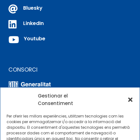

Bluesky

LinkedIn

Youtube
CONSORCI
Gestionar el
Consentiment
Per oferir les millors experiències, utilitzem tecnologies com les
cookies per emmagatzemar i/o accedir a la informació del
dispositiu. El consentiment d'aquestes tecnologies ens permetrà
ALTRES ENLLAÇOS
processar dades com el comportament de navegació o
identificadors únics en aquest lloc. No consentir o retirar el