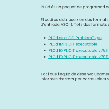
PLCd és un paquet de programari ac
El codi es distribueix en dos form
d’entrada ASCII). Tots dos formats 
PLCd as a GiD ProblemType
PLCd IMPLICIT executable
PLCd EXPLICIT executable v79.11
PLCd EXPLICIT executable v79.11
Tot i que l’equip de desenvolupament
informes d’errors per correu electr