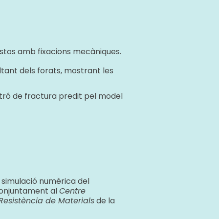
ostos amb fixacions mecàniques.
tant dels forats, mostrant les
tró de fractura predit pel model
a simulació numèrica del
conjuntament al
Centre
Resistència de Materials
de la