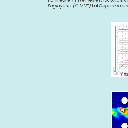
no lineal en sistemes estructurals 
Enginyeria (CIMNE)
i al
Departament 