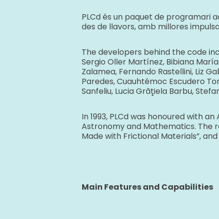
PLCd és un paquet de programari aca
des de llavors, amb millores impulsa
The developers behind the code inc
Sergio Oller Martínez, Bibiana Mar
Zalamea, Fernando Rastellini, Liz Ga
Paredes, Cuauhtémoc Escudero Torre
Sanfeliu, Lucia Grăţiela Barbu, Stef
In 1993, PLCd was honoured with an A
Astronomy and Mathematics. The reco
Made with Frictional Materials”, an
Main Features and Capabilities