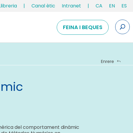
Llibreria
|
Canal ètic
Intranet
|
CA
EN
ES
FEINA I BEQUES
Enrere
amic
numèrica del comportament dinàmic