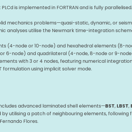
: PLCd is implemented in FORTRAN and is fully parallelised.
 solid mechanics problems—quasi-static, dynamic, or seis
mic analyses utilise the Newmark time-integration schem
ents (4-node or 10-node) and hexahedral elements (8-no
e or 6-node) and quadrilateral (4-node, 8-node or 9-node
ments with 3 or 4 nodes, featuring numerical integration
 formulation using implicit solver mode.
 Includes advanced laminated shell elements—
BST
,
LBST
,
y utilising a patch of neighbouring elements, following 
 Fernando Flores.