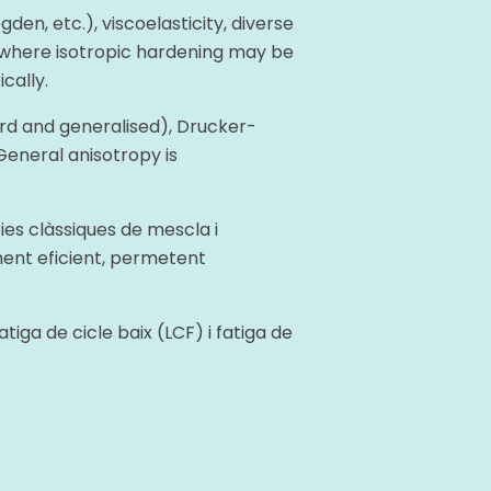
en, etc.), viscoelasticity, diverse
—where isotropic hardening may be
cally.
ard and generalised), Drucker-
General anisotropy is
ies clàssiques de mescla i
ent eficient, permetent
tiga de cicle baix (LCF) i fatiga de