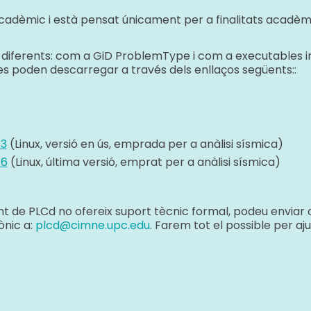
adèmic i està pensat únicament per a finalitats acadèmi
ats diferents: com a GiD ProblemType i com a executable
es poden descarregar a través dels enllaços següents::
.3
(Linux, versió en ús, emprada per a anàlisi sísmica)
.6
(Linux, última versió, emprat per a anàlisi sísmica)
 de PLCd no ofereix suport tècnic formal, podeu enviar con
ònic a:
plcd@cimne.upc.edu
. Farem tot el possible per aj