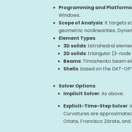
Programming and Platforms
Windows.
Scope of Analysis
: It targets
geometric nonlinearities. Dyna
Element Types
:
3D solids
: tetrahedral elem
2D solids
: triangular (3-nod
Beams
: Timoshenko beam ele
Shells
: based on the DKT-OPT
Solver Options
:
Implicit Solver
: As above.
Explicit-Time-Step Solver
:
Curvatures are approximated b
Oñate, Francisco Zárate, and