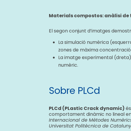
Materials compostos: anàlisi de 
El segon conjunt d’imatges demostra
La simulació numèrica (esquerra)
zones de màxima concentració 
La imatge experimental (dreta) 
numèric.
Sobre PLCd
PLCd (PLastic Crack dynamic)
és
comportament dinàmic no lineal en
Internacional de Mètodes Numèrics
Universitat Politècnica de Catalun