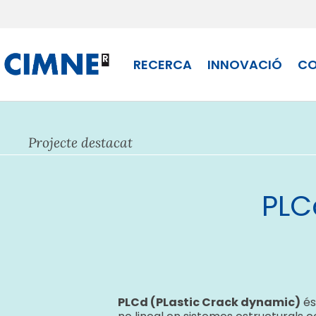
Skip to content
RECERCA
INNOVACIÓ
CO
Projecte destacat
PLC
PLCd (PLastic Crack dynamic)
és