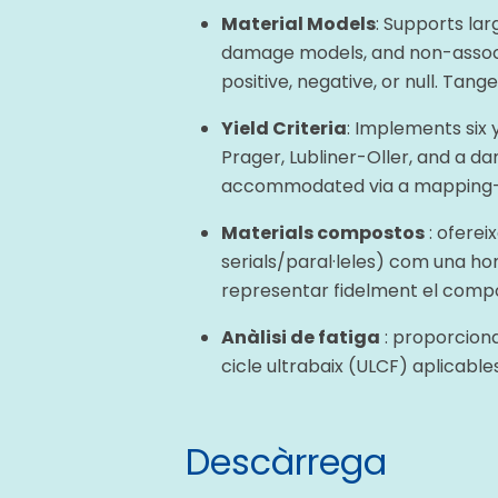
Material Models
: Supports lar
damage models, and non-associ
positive, negative, or null. Tan
Yield Criteria
: Implements six 
Prager, Lubliner-Oller, and a d
accommodated via a mapping-
Materials compostos
: oferei
serials/paral·leles) com una 
representar fidelment el compo
Anàlisi de fatiga
: proporciona
cicle ultrabaix (ULCF) aplicable
Descàrrega