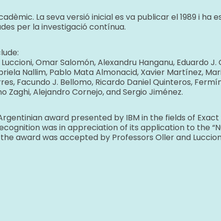
dèmic. La seva versió inicial es va publicar el 1989 i h
des per la investigació contínua.
lude:
ía Luccioni, Omar Salomón, Alexandru Hanganu, Eduardo J.
briela Nallim, Pablo Mata Almonacid, Xavier Martínez, Mari
s, Facundo J. Bellomo, Ricardo Daniel Quinteros, Fermí
ano Zaghi, Alejandro Cornejo, and Sergio Jiménez.
rgentinian award presented by IBM in the fields of Exact 
gnition was in appreciation of its application to the “N
d the award was accepted by Professors Oller and Luccioni