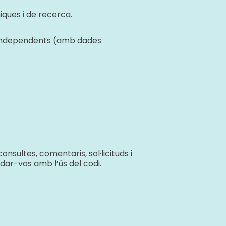
ques i de recerca.
s independents (amb dades
sultes, comentaris, sol·licituds i
udar-vos amb l’ús del codi.