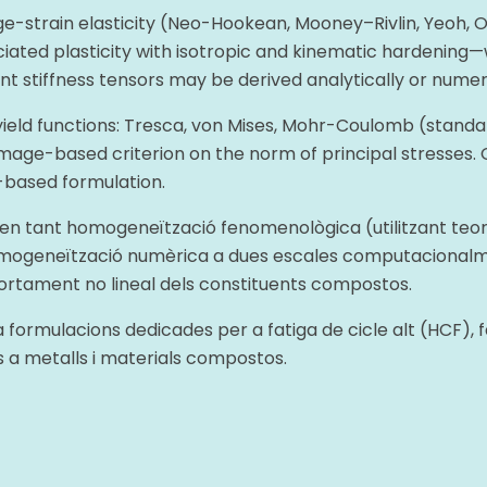
ge-strain elasticity (Neo-Hookean, Mooney–Rivlin, Yeoh, Ogd
ated plasticity with isotropic and kinematic hardening
gent stiffness tensors may be derived analytically or numeri
yield functions: Tresca, von Mises, Mohr-Coulomb (stand
amage-based criterion on the norm of principal stresses. 
based formulation.
xen tant homogeneïtzació fenomenològica (utilitzant teor
homogeneïtzació numèrica a dues escales computacionalm
rtament no lineal dels constituents compostos.
 formulacions dedicades per a fatiga de cicle alt (HCF), fa
s a metalls i materials compostos.