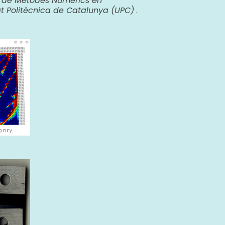
l de Mètodes Numèrics en
at Politècnica de Catalunya (UPC)
.