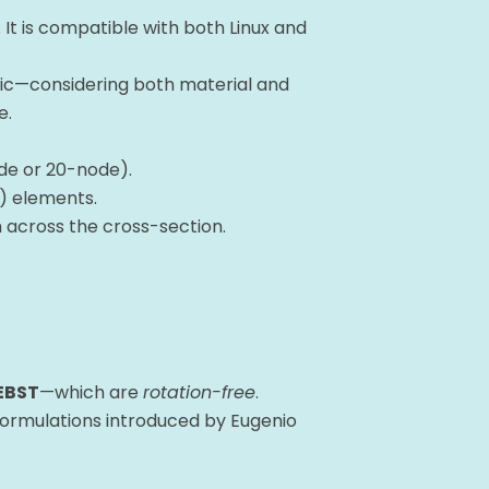
 It is compatible with both Linux and
mic—considering both material and
e.
de or 20-node).
) elements.
 across the cross-section.
EBST
—which are
rotation-free
.
formulations introduced by Eugenio