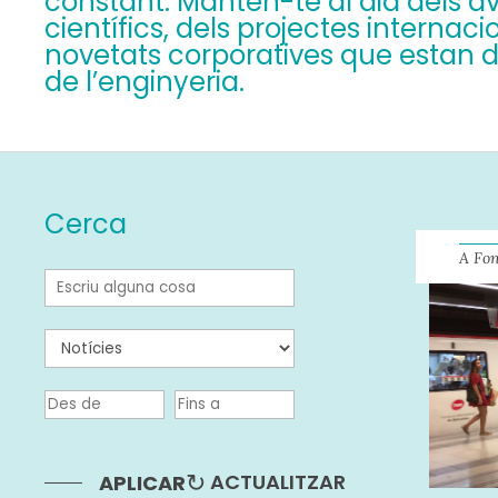
constant. Mantén-te al dia dels 
científics, dels projectes internacio
novetats corporatives que estan de
de l’enginyeria.
Cerca
A Fo
ACTUALITZAR
APLICAR