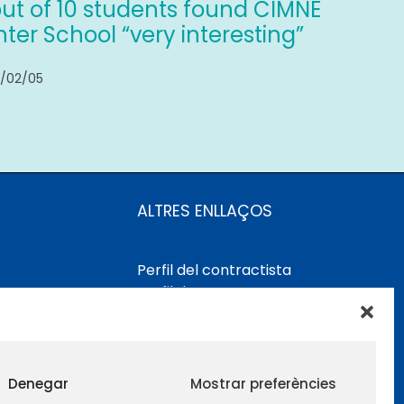
out of 10 students found CIMNE
ter School “very interesting”
/02/05
ALTRES ENLLAÇOS
Perfil del contractista
Perfil de Contractant CIMNE
Tecnologia
Denegar
Mostrar preferències