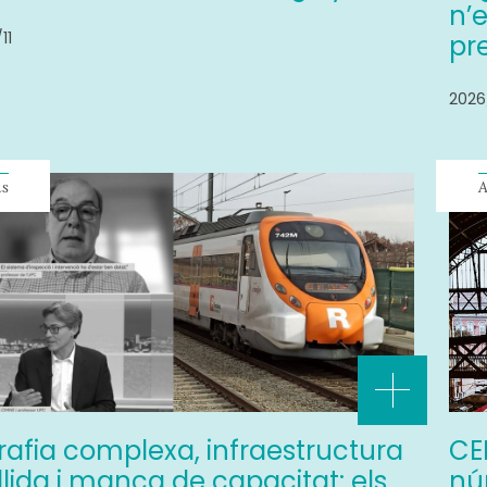
n’e
11
pr
2026
ns
A
rafia complexa, infraestructura
CE
lida i manca de capacitat: els
nú