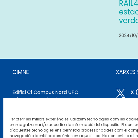
RAIL
estac
verde
2024/10
CIMNE
XARXES 
Edifici C1 Campus Nord UPC

X 
C/ Gran Capità, S/N
08034 Barcelona, ​​Espanya

Bl
cimne@cimne.upc.edu
Per oferir les millors experiències, utilitzem tecnologies com les cooki
+34 93 401 74 95

Li
emmagatzemar i/o accedir a la informació del dispositiu. El conse
d'aquestes tecnologies ens permetrà processar dades com el co
navegació o identificadors únics en aquest lloc. No consentir o retira
Yo