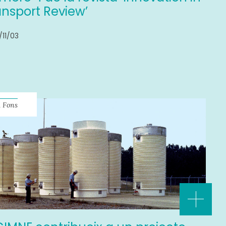
ansport Review’
/11/03
 Fons