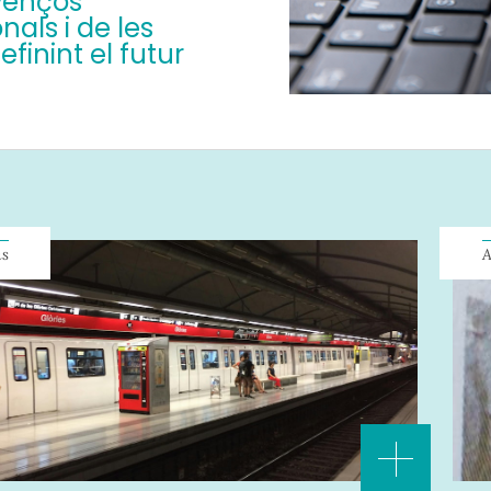
avenços
nals i de les
finint el futur
ns
A