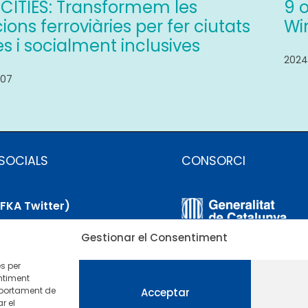
4CITIES: Transformem les
9 
ions ferroviàries per fer ciutats
Win
s i socialment inclusives
2024
/07
SOCIALS
CONSORCI
(FKA Twitter)
Gestionar el Consentiment
uesky
es per
nkedIn
ntiment
mportament de
Acceptar
r el
utube