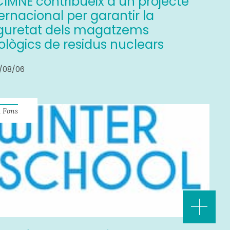
 CIMNE contribueix a un projecte
ernacional per garantir la
guretat dels magatzems
ològics de residus nuclears
/08/06
 Fons