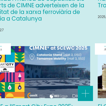
ts de CIMNE adverteixen de la
Tr
litat de la xarxa ferroviària de
2025
lia a Catalunya
/27
ns
A