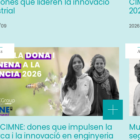
ones que lideren la innovació
CI
trial
202
/09
2026
ns
A
l CIMNE: dones que impulsen la
Mu
ca i la innovació en enginyeria
se