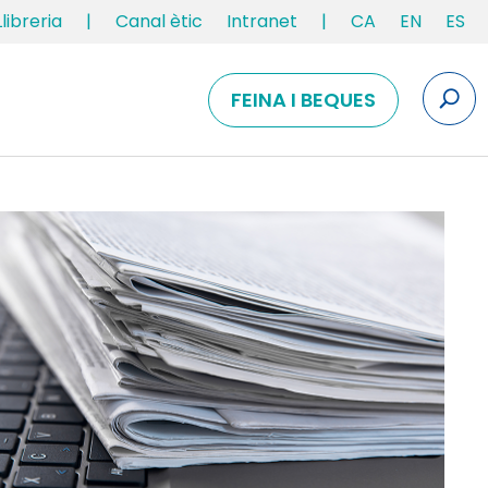
Llibreria
|
Canal ètic
Intranet
|
CA
EN
ES
FEINA I BEQUES