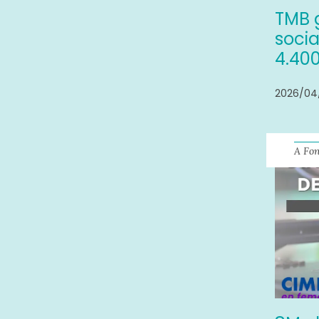
TMB 
soci
4.400
2026/04
A Fo