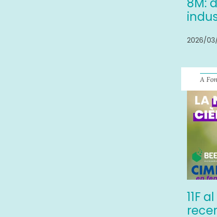
8M: d
indus
2026/03
A Fo
11F a
recer