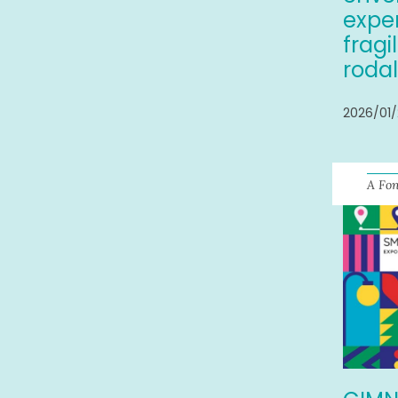
exper
fragi
roda
2026/01
A Fo