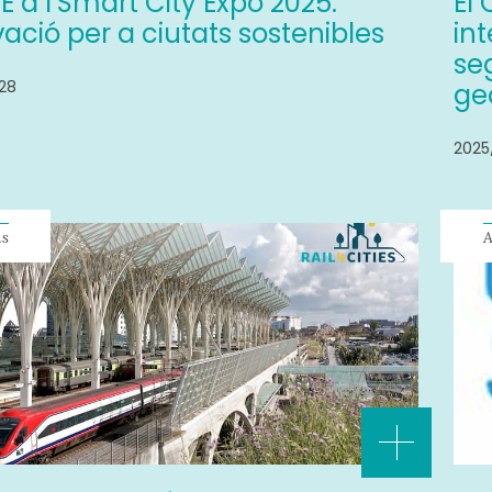
 a l’Smart City Expo 2025:
El
ació per a ciutats sostenibles
int
se
28
ge
2025
ns
A