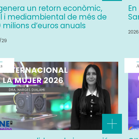
genera un retorn econòmic,
En
al i mediambiental de més de
Sa
 milions d’euros anuals
2026
/29
ns
A