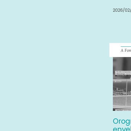
2026/02/
A Fo
Orog
envel