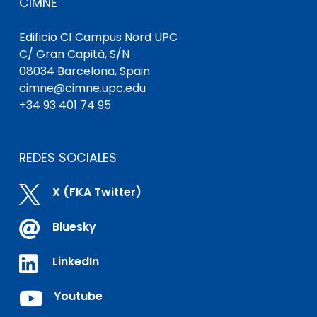
CIMNE
Edificio C1 Campus Nord UPC
C/ Gran Capità, S/N
08034 Barcelona, Spain
cimne@cimne.upc.edu
+34 93 401 74 95
REDES SOCIALES

X (FKA Twitter)

Bluesky

LinkedIn

Youtube