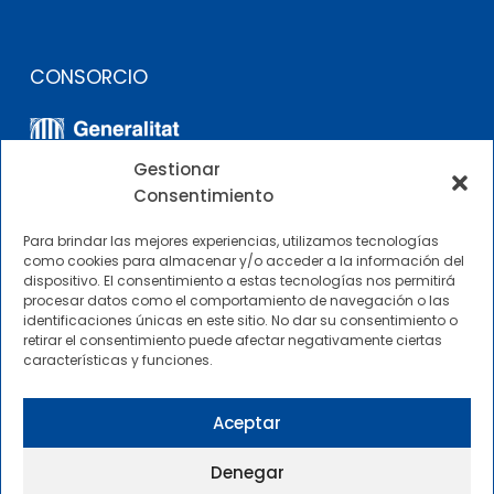
CONSORCIO
Gestionar
Consentimiento
Para brindar las mejores experiencias, utilizamos tecnologías
como cookies para almacenar y/o acceder a la información del
dispositivo. El consentimiento a estas tecnologías nos permitirá
OTROS ENLACES
procesar datos como el comportamiento de navegación o las
identificaciones únicas en este sitio. No dar su consentimiento o
retirar el consentimiento puede afectar negativamente ciertas
Perfil del contratante
características y funciones.
CIMNE Tecnología Perfil del contratante
Aceptar
Denegar