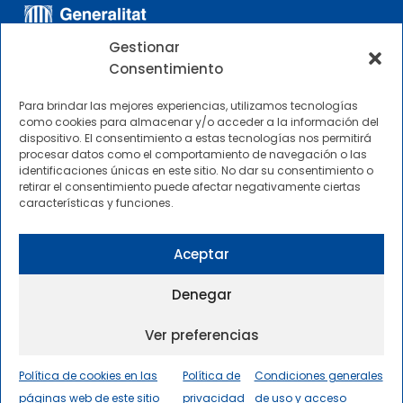
Gestionar
Consentimiento
Para brindar las mejores experiencias, utilizamos tecnologías
como cookies para almacenar y/o acceder a la información del
dispositivo. El consentimiento a estas tecnologías nos permitirá
OTROS ENLACES
procesar datos como el comportamiento de navegación o las
identificaciones únicas en este sitio. No dar su consentimiento o
retirar el consentimiento puede afectar negativamente ciertas
Perfil del contratante
características y funciones.
CIMNE Tecnología Perfil del contratante
Aceptar
Denegar
Ver preferencias
2025 © Centre Internacional de Mètodes Numèrics a
l’Enginyeria |
Condiciones Generales de Uso y Acceso
|
Política de cookies en las
Política de
Condiciones generales
Política de privacidad
|
Política de cookies
|
páginas web de este sitio
privacidad
de uso y acceso
Accesibilidad
|
Sitemap