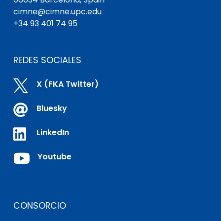
cimne@cimne.upc.edu
+34 93 401 74 95
REDES SOCIALES

X (FKA Twitter)

Bluesky

LinkedIn

Youtube
CONSORCIO