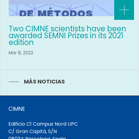
Two CIMNE scientists have been
awarded SEMNI Prizes in its 2021
edition
Mar 8, 2022
MÁS NOTICIAS
CIMNE
Edificio C1 Campus Nord UPC
C/ Gran Capità, S/N
08034 Barcelona, Spain