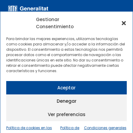
Gestionar
Consentimiento
Para brindar las mejores experiencias, utilizamos tecnologías
como cookies para almacenar y/o acceder a la información del
dispositivo. El consentimiento a estas tecnologías nos permitirá
OTROS ENLACES
procesar datos como el comportamiento de navegación o las
identificaciones únicas en este sitio. No dar su consentimiento o
retirar el consentimiento puede afectar negativamente ciertas
Perfil del contratante
características y funciones.
CIMNE Tecnología Perfil del contratante
Aceptar
Denegar
Ver preferencias
2025 © Centre Internacional de Mètodes Numèrics a
l’Enginyeria |
Condiciones Generales de Uso y Acceso
|
Política de cookies en las
Política de
Condiciones generales
Política de privacidad
|
Política de cookies
|