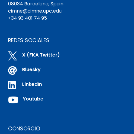
08034 Barcelona, Spain
cimne@cimne.upc.edu
+34 93 401 74 95
REDES SOCIALES

X (FKA Twitter)

Bluesky

LinkedIn

Youtube
CONSORCIO