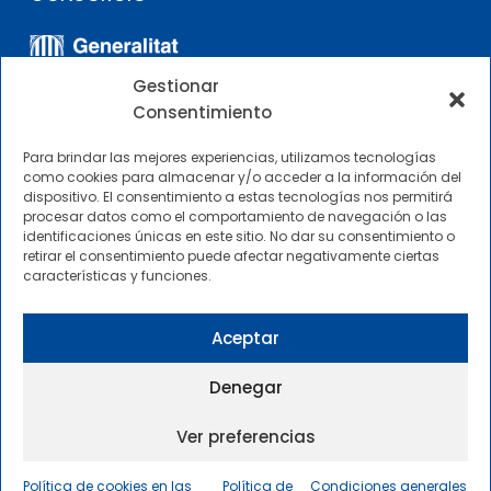
Gestionar
Consentimiento
Para brindar las mejores experiencias, utilizamos tecnologías
como cookies para almacenar y/o acceder a la información del
dispositivo. El consentimiento a estas tecnologías nos permitirá
OTROS ENLACES
procesar datos como el comportamiento de navegación o las
identificaciones únicas en este sitio. No dar su consentimiento o
retirar el consentimiento puede afectar negativamente ciertas
Perfil del contratante
características y funciones.
CIMNE Tecnología Perfil del contratante
Aceptar
Denegar
Ver preferencias
2025 © Centre Internacional de Mètodes Numèrics a
l’Enginyeria |
Condiciones Generales de Uso y Acceso
|
Política de cookies en las
Política de
Condiciones generales
Política de privacidad
|
Política de cookies
|