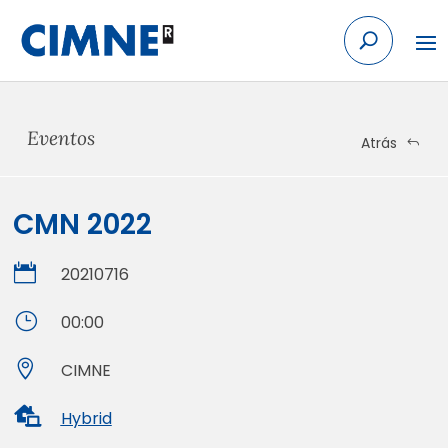
Skip
to
content
Eventos
Atrás
CMN 2022

20210716
}
00:00

CIMNE

Hybrid