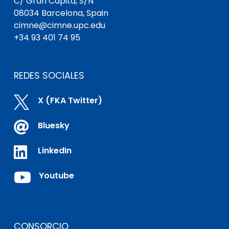
C/ Gran Capità, S/N
08034 Barcelona, Spain
cimne@cimne.upc.edu
+34 93 401 74 95
REDES SOCIALES

X (FKA Twitter)

Bluesky

LinkedIn

Youtube
CONSORCIO