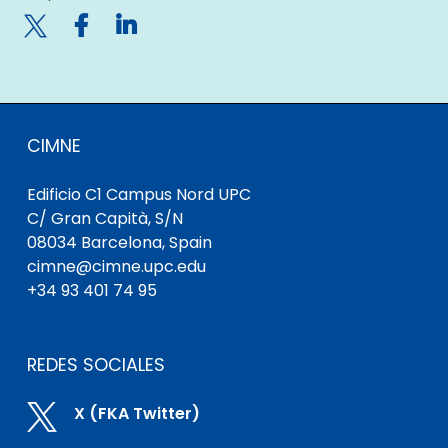

CIMNE
Edificio C1 Campus Nord UPC
C/ Gran Capità, S/N
08034 Barcelona, Spain
cimne@cimne.upc.edu
+34 93 401 74 95
REDES SOCIALES

X (FKA Twitter)