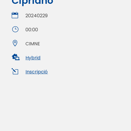
Cipriano

20240229
}
00:00

CIMNE

Hybrid
l
Inscripció