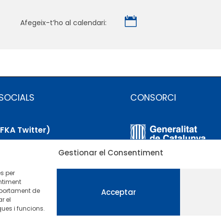

Afegeix-t’ho al calendari:
SOCIALS
CONSORCI
(FKA Twitter)
Gestionar el Consentiment
uesky
es per
nkedIn
ntiment
mportament de
Acceptar
r el
utube
ues i funcions.