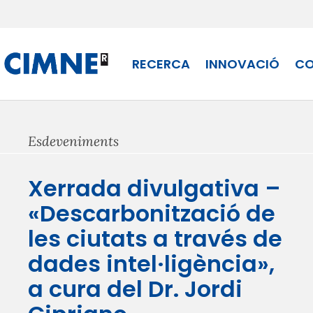
Skip
to
content
RECERCA
INNOVACIÓ
CO
Esdeveniments
Xerrada divulgativa –
«Descarbonització de
les ciutats a través de
dades intel·ligència»,
a cura del Dr. Jordi