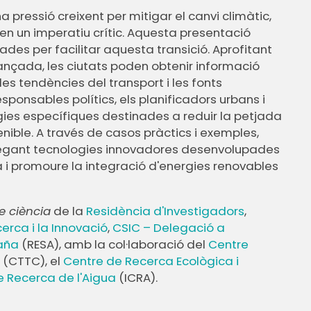
 pressió creixent per mitigar el canvi climàtic,
 en un imperatiu crític. Aquesta presentació
ades per facilitar aquesta transició. Aprofitant
vançada, les ciutats poden obtenir informació
es tendències del transport i les fonts
ponsables polítics, els planificadors urbans i
ies específiques destinades a reduir la petjada
ible. A través de casos pràctics i exemples,
plegant tecnologies innovadores desenvolupades
ca i promoure la integració d'energies renovables
de ciència
de la
Residència d'Investigadors
,
erca i la Innovació
,
CSIC – Delegació a
paña
(RESA), amb la col·laboració del
Centre
a
(CTTC), el
Centre de Recerca Ecològica i
e Recerca de l'Aigua
(ICRA).