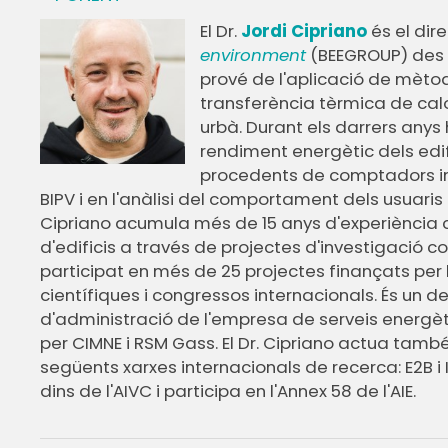
El Dr.
Jordi Cipriano
és el dir
environment
(BEEGROUP) des d
prové de l'aplicació de mètode
transferència tèrmica de calo
urbà. Durant els darrers anys 
rendiment energètic dels edif
procedents de comptadors int
BIPV i en l'anàlisi del comportament dels usuaris de
Cipriano acumula més de 15 anys d'experiència 
d'edificis a través de projectes d'investigació c
participat en més de 25 projectes finançats per l
científiques i congressos internacionals. És un 
d'administració de l'empresa de serveis energ
per CIMNE i RSM Gass. El Dr. Cipriano actua ta
següents xarxes internacionals de recerca: E2B i
dins de l'AIVC i participa en l'Annex 58 de l'AIE.