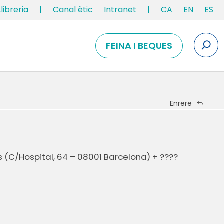
Llibreria
|
Canal ètic
Intranet
|
CA
EN
ES
FEINA I BEQUES
Enrere
 (C/Hospital, 64 – 08001 Barcelona) + ????