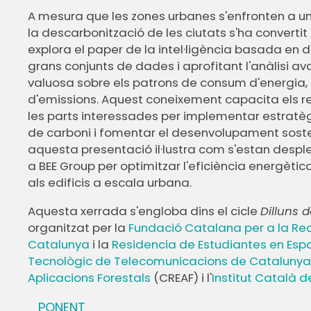
A mesura que les zones urbanes s'enfronten a una
la descarbonització de les ciutats s'ha convertit
explora el paper de la intel·ligència basada en d
grans conjunts de dades i aprofitant l'anàlisi a
valuosa sobre els patrons de consum d'energia, l
d'emissions. Aquest coneixement capacita els res
les parts interessades per implementar estratèg
de carboni i fomentar el desenvolupament sosten
aquesta presentació il·lustra com s'estan des
a BEE Group per optimitzar l'eficiència energèti
als edificis a escala urbana.
Aquesta xerrada s'engloba dins el cicle
Dilluns 
organitzat per la
Fundació Catalana per a la Rec
Catalunya
i la
Residencia de Estudiantes en Es
Tecnològic de Telecomunicacions de Cataluny
Aplicacions Forestals
(CREAF) i l'
Institut Català d
PONENT