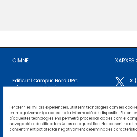
CIMNE
XARXES 
Edifici C1 Campus Nord UPC

X 
C/ Gran Capità, S/N
08034 Barcelona, ​​Espanya

Bl
cimne@cimne.upc.edu
Per oferir les millors experiències, utilitzem tecnologies com les cooki
+34 93 401 74 95

Li
emmagatzemar i/o accedir a la informació del dispositiu. El conse
d'aquestes tecnologies ens permetrà processar dades com el co
navegació o identificadors únics en aquest lloc. No consentir o retira

Yo
consentiment pot afectar negativament determinades característiq