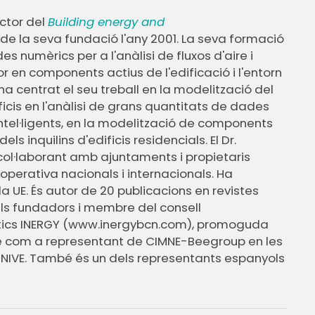
ector del
Building energy and
e la seva fundació l'any 2001. La seva formació
s numèrics per a l'anàlisi de fluxos d'aire i
r en components actius de l'edificació i l'entorn
ha centrat el seu treball en la modelització del
icis en l'anàlisi de grans quantitats de dades
el·ligents, en la modelització de components
ls inquilins d'edificis residencials. El Dr.
col·laborant amb ajuntaments i propietaris
ooperativa nacionals i internacionals. Ha
a UE. És autor de 20 publicacions en revistes
dels fundadors i membre del consell
ètics INERGY (www.inergybcn.com), promoguda
mbé com a representant de CIMNE-Beegroup en les
 INIVE. També és un dels representants espanyols