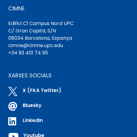
CIMNE
Edifici C1 Campus Nord UPC
C/ Gran Capità, S/N
08034 Barcelona, ​​Espanya
cimne@cimne.upc.edu
+34 93 401 74 95
XARXES SOCIALS

X (FKA Twitter)

Bluesky

LinkedIn

Youtube