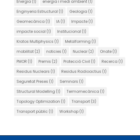
Energia
(1)
energia i medi ambient
(1)
Enginyeria Estructural
(1)
Geologia
(1)
Geomecànica
(1)
IA
(1)
Impacte
(1)
impacte social
(1)
Institucional
(1)
Kratos Multiphysics
(1)
Metalforming
(1)
mobilitat
(2)
noticies
(1)
Nuclear
(2)
Onate
(1)
PMOR
(1)
Premis
(2)
Protecció Civil
(1)
Recerca
(1)
Residus Nuclears
(1)
Residus Radioactius
(1)
Seguretat Preses
(1)
Seminars
(1)
Structural Modelling
(1)
Termomecànica
(1)
Topology Optimization
(1)
Transport
(3)
Transport públic
(1)
Workshop
(1)