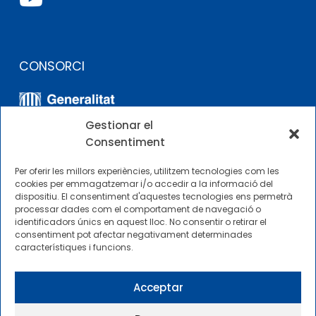
CONSORCI
Gestionar el
Consentiment
Per oferir les millors experiències, utilitzem tecnologies com les
cookies per emmagatzemar i/o accedir a la informació del
dispositiu. El consentiment d'aquestes tecnologies ens permetrà
ALTRES ENLLAÇOS
processar dades com el comportament de navegació o
identificadors únics en aquest lloc. No consentir o retirar el
consentiment pot afectar negativament determinades
Perfil del contractista
característiques i funcions.
Perfil de Contractant CIMNE Tecnologia
Acceptar