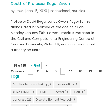
Death of Professor Roger Owen
by
jtous
|
gen. 15, 2020
|
Institucional
,
Notícies
Professor David Roger Jones Owen, Roger for his
friends, died in Swansea at the age of 77 on
Monday January 13th. He was Emeritus Professor in
the Civil and Computational Engineering Centre at
Swansea University, Wales, UK, and an international
authority on finite...
19 of 19
« First
«
Previos
...
2
4
6
...
15
16
17
18
Tags
Additive Manufacturing
(1)
aeronautica
(2)
Aules CIMNE
(1)
CENIT
(1)
cerca
(1)
CIMNE
(1)
congress
(2)
Discrete Element Method
(1)