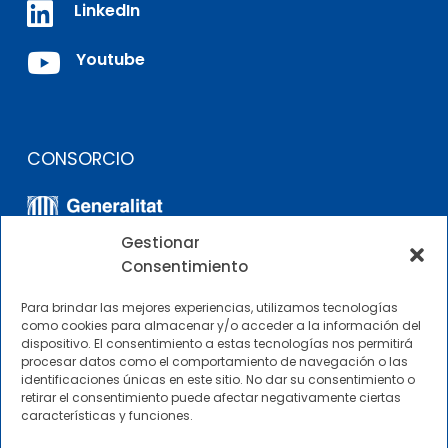

LinkedIn

Youtube
CONSORCIO
Gestionar
Consentimiento
Para brindar las mejores experiencias, utilizamos tecnologías
como cookies para almacenar y/o acceder a la información del
dispositivo. El consentimiento a estas tecnologías nos permitirá
OTROS ENLACES
procesar datos como el comportamiento de navegación o las
identificaciones únicas en este sitio. No dar su consentimiento o
retirar el consentimiento puede afectar negativamente ciertas
Perfil del contratante
características y funciones.
CIMNE Tecnología Perfil del contratante