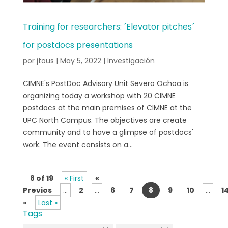
Training for researchers: ´Elevator pitches´
for postdocs presentations
por
jtous
|
May 5, 2022
|
Investigación
CIMNE's PostDoc Advisory Unit Severo Ochoa is
organizing today a workshop with 20 CIMNE
postdocs at the main premises of CIMNE at the
UPC North Campus. The objectives are create
community and to have a glimpse of postdocs'
work. The event consists on a...
8 of 19
« First
«
Previos
...
2
...
6
7
8
9
10
...
1
»
Last »
Tags