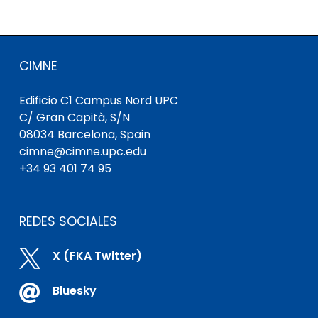
CIMNE
Edificio C1 Campus Nord UPC
C/ Gran Capità, S/N
08034 Barcelona, Spain
cimne@cimne.upc.edu
+34 93 401 74 95
REDES SOCIALES

X (FKA Twitter)

Bluesky